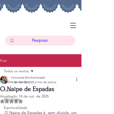
Post
Todos os textos
Fernanda Bienhachewski
Todos os textos
1 de out. de 2025
2 min de leitura
O Naipe de Espadas
Tarô
Atualizado:
14 de out. de 2025
Astrologia
Avaliado com NaN de 5 estrelas.
Espiritualidade
O Naipe de Espadas é, sem dúvida, um 