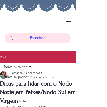
Post
Todos os textos
Fernanda Bienhachewski
Todos os textos
28 de jan. de 2025
2 min de leitura
Dicas para lidar com o Nodo
Tarô
Norte em Peixes/Nodo Sul em
Astrologia
Virgem
Espiritualidade