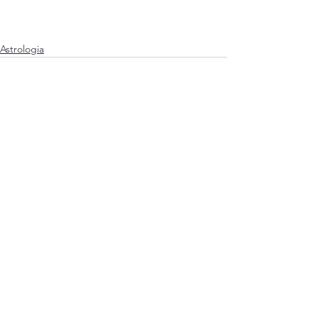
Astrologia
Ver tudo
Posts recentes