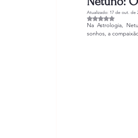
Netuno: O 
Atualizado:
17 de out. de 
Avaliado com NaN d
Na Astrologia, Netu
sonhos, a compaixão 