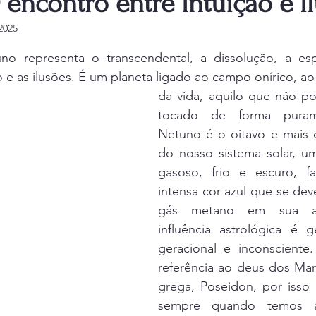
encontro entre Intuição e I
2025
e 5 estrelas.
no representa o transcendental, a dissolução, a espir
e as ilusões. É um planeta ligado ao campo onírico, ao
da vida, aquilo que não po
tocado de forma puramen
Netuno é o oitavo e mais d
do nosso sistema solar, um
gasoso, frio e escuro, f
intensa cor azul que se dev
gás metano em sua atm
influência astrológica é ge
geracional e inconsciente.
referência ao deus dos Mar
grega, Poseidon, por isso 
sempre quando temos a