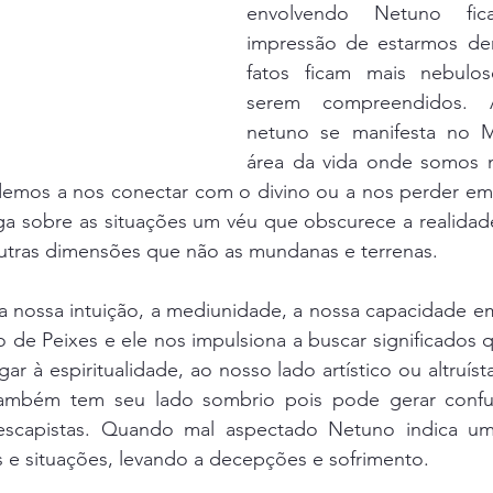
envolvendo Netuno fi
impressão de estarmos den
fatos ficam mais nebuloso
serem compreendidos. 
netuno se manifesta no M
área da vida onde somos ma
ndemos a nos conectar com o divino ou a nos perder em
ga sobre as situações um véu que obscurece a realidade
outras dimensões que não as mundanas e terrenas. 
 a nossa intuição, a mediunidade, a nossa capacidade e
 de Peixes e ele nos impulsiona a buscar significados 
gar à espiritualidade, ao nosso lado artístico ou altruíst
também tem seu lado sombrio pois pode gerar confus
 escapistas. Quando mal aspectado Netuno indica um
 e situações, levando a decepções e sofrimento.