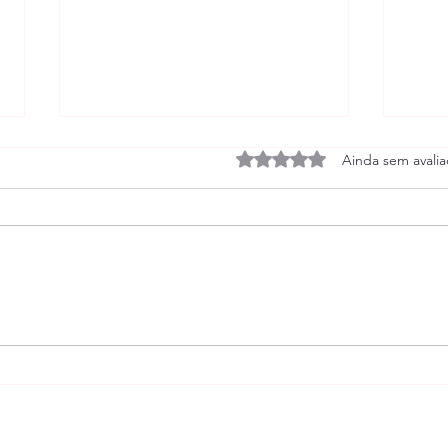
Avaliado com 0 de 5 estrel
Ainda sem avali
Os trânsitos de Saturno
Casas
Cade