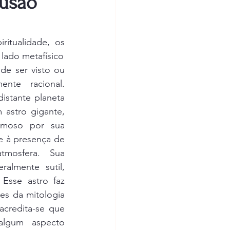
lusão
itualidade, os 
 lado metafísico
de ser visto ou 
te racional. 
istante planeta 
 astro gigante, 
amoso por sua 
e à presença de 
osfera. Sua 
ralmente sutil, 
 Esse astro faz 
es da mitologia 
acredita-se que 
lgum aspecto 