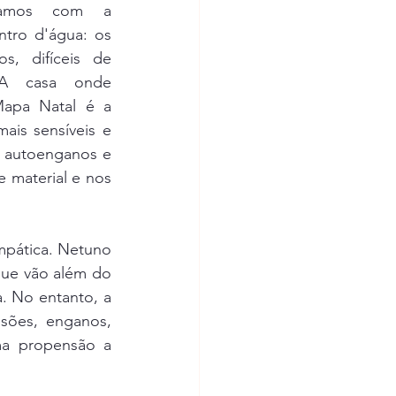
camos com a 
tro d'água: os 
s, difíceis de 
A casa onde 
apa Natal é a 
is sensíveis e 
 autoenganos e 
 material e nos 
mpática. Netuno 
que vão além do 
a. No entanto, a 
ões, enganos, 
a propensão a 