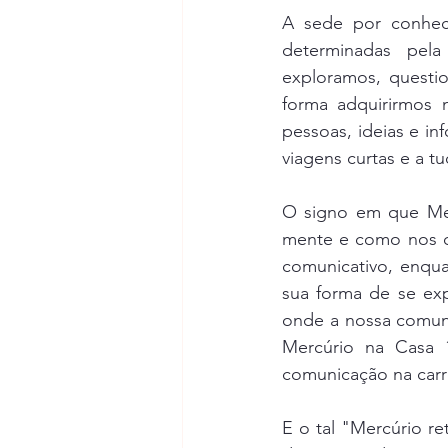
A sede por conhec
determinadas pel
exploramos, questio
forma adquirirmos n
pessoas, ideias e in
viagens curtas e a t
O signo em que Mer
mente e como nos c
comunicativo, enqu
sua forma de se exp
onde a nossa comuni
Mercúrio na Casa 
comunicação na carre
E o tal "Mercúrio r