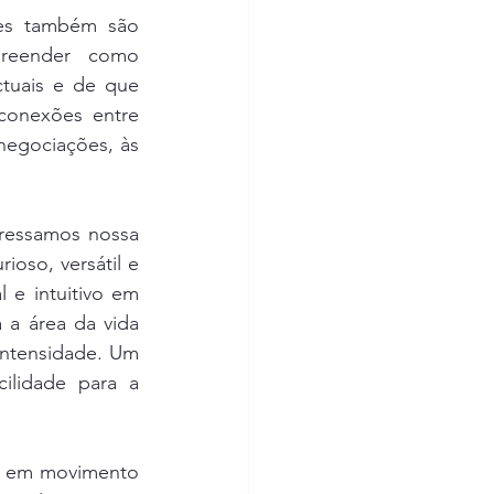
es também são 
reender como 
tuais e de que 
conexões entre 
negociações, às 
ressamos nossa 
so, versátil e 
e intuitivo em 
 a área da vida 
ntensidade. Um 
lidade para a 
á em movimento 