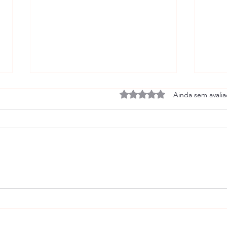
Avaliado com 0 de 5 estrel
Ainda sem avali
Os trânsitos de Saturno
Casas
Cade