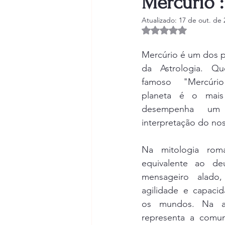
Mercúrio 
Atualizado:
17 de out. de 
Avaliado com NaN d
Mercúrio é um dos p
da Astrologia. Q
famoso "Mercúrio
planeta é o mais
desempenha um 
interpretação do nos
Na mitologia roma
equivalente ao de
mensageiro alado,
agilidade e capacid
os mundos. Na ast
representa a comuni