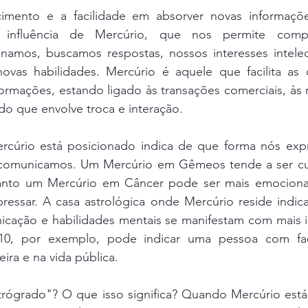
imento e a facilidade em absorver novas informaçõ
a influência de Mercúrio, que nos permite comp
namos, buscamos respostas, nossos interesses intelec
ovas habilidades. Mercúrio é aquele que facilita as 
formações, estando ligado às transações comerciais, às 
udo que envolve troca e interação.
cúrio está posicionado indica de que forma nós exp
omunicamos. Um Mercúrio em Gêmeos tende a ser curio
anto um Mercúrio em Câncer pode ser mais emocional 
ressar. A casa astrológica onde Mercúrio reside indica
cação e habilidades mentais se manifestam com mais i
10, por exemplo, pode indicar uma pessoa com faci
ira e na vida pública. 
etrógrado"? O que isso significa? Quando Mercúrio est