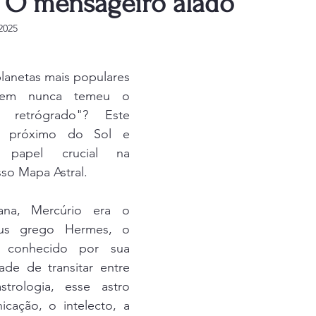
: O mensageiro alado
2025
e 5 estrelas.
lanetas mais populares 
uem nunca temeu o 
 retrógrado"? Este 
 próximo do Sol e 
papel crucial na 
so Mapa Astral. 
na, Mercúrio era o 
us grego Hermes, o 
 conhecido por sua 
ade de transitar entre 
rologia, esse astro 
cação, o intelecto, a 