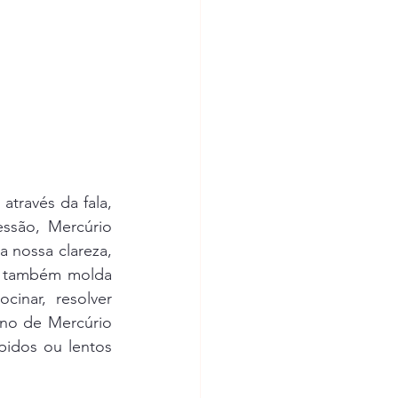
través da fala, 
ssão, Mercúrio 
 nossa clareza, 
o também molda 
inar, resolver 
no de Mercúrio 
pidos ou lentos 