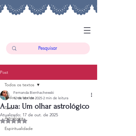
Post
Todos os textos
Fernanda Bienhachewski
Todos os textos
12 de abr. de 2025
2 min de leitura
A Lua: Um olhar astrológico
Tarô
Atualizado:
17 de out. de 2025
Astrologia
Avaliado com NaN de 5 estrelas.
Espiritualidade