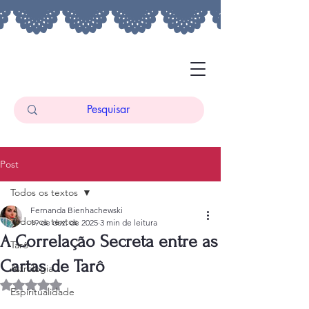
Post
Todos os textos
Fernanda Bienhachewski
Todos os textos
19 de dez. de 2025
3 min de leitura
A Correlação Secreta entre as
Tarô
Cartas de Tarô
Astrologia
Avaliado com NaN de 5 estrelas.
Espiritualidade